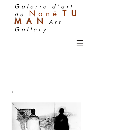
Galerie d'art
Nan
é
TU
de
MA
N
Art
Gallery