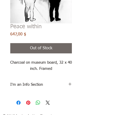
Peace within
Price
647,00 $
Out of Stock
Charcoal on museum board, 32 x 40
inch. Framed
I'm an Info Section
Delivery in 1 to 2 weeks. 15 days to
try at your home. Free return.
Money-back guarantee if the
artwork is returned in the same