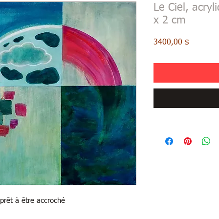
Le Ciel, acryl
x 2 cm
Price
3400,00 $
prêt à être accroché