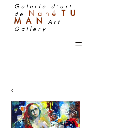
Galerie d'art
Nan
é
TU
de
MA
N
Art
Gallery