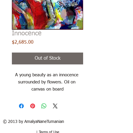
Innocence
Price
$2,685.00
Out of Stock
A young beauty as an innocence 
surrounded by flowers. Oil on 
canvas on board
© 2013 by AmalyaNaneTumanian​
| Terms of Use