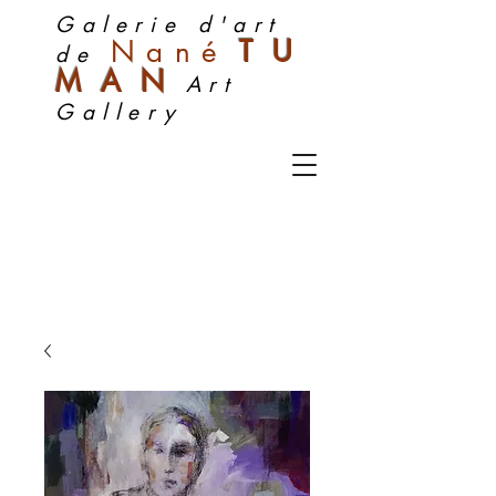
Galerie d'art
Nan
é
TU
de
MA
N
Art
Gallery