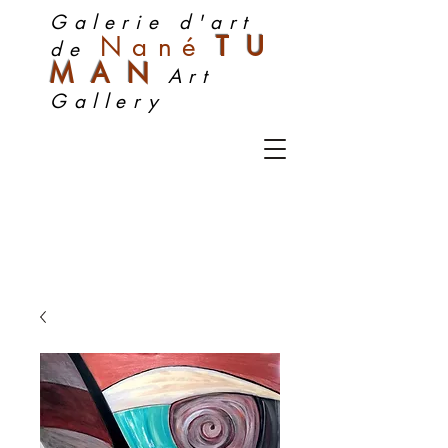
Galerie d'art
Nan
é
TU
de
MA
N
Art
Gallery