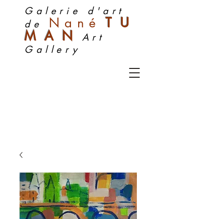
Galerie d'art
Nan
é
TU
de
MA
N
Art
Gallery