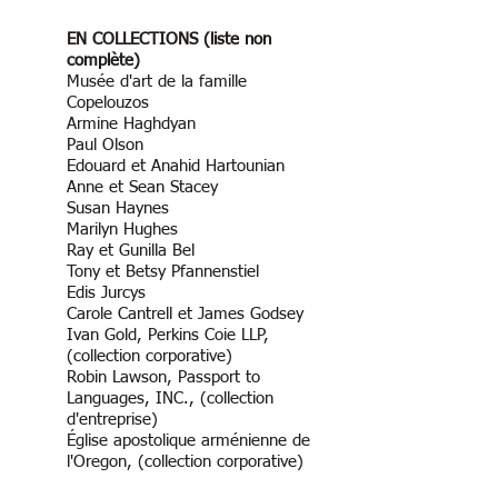
EN COLLECTIONS (liste non
complète)
Musée d'art de la famille
Copelouzos
Armine Haghdyan ​
Paul Olson
Edouard et Anahid Hartounian
Anne et Sean Stacey
Susan Haynes
Marilyn Hughes
Ray et Gunilla Bel
Tony et Betsy Pfannenstiel
Edis Jurcys
Carole Cantrell et James Godsey
Ivan Gold, Perkins Coie LLP,
(collection corporative)
Robin Lawson, Passport to
Languages, INC., (collection
d'entreprise)
Église apostolique arménienne de
l'Oregon, (collection corporative)
Julia M. Hagan, cabinet d'avocats