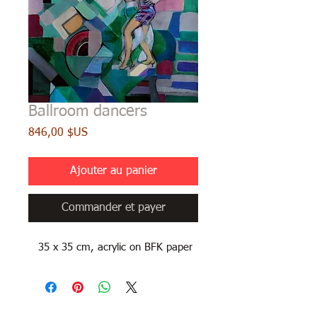
Ballroom dancers
Prix
846,00 $US
Ajouter au panier
Commander et payer
35 x 35 cm, acrylic on BFK paper