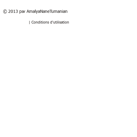
© 2013 par AmalyaNaneTumanian​
| Conditions d'utilisation
Refund / Return policy
Free shipping in France and USA.
Delivery in 1 to 2 weeks. 15 days to try
at your home. Money-back guarantee if
the artwork is returned in the same
good condition. Buyer pays for return.
Politique de remboursement /
retour
Livraison sous 1 à 2 semaines.
Livraison gratuite en Franc
e
. 15 jours
pour essayer chez vous. Garantie de